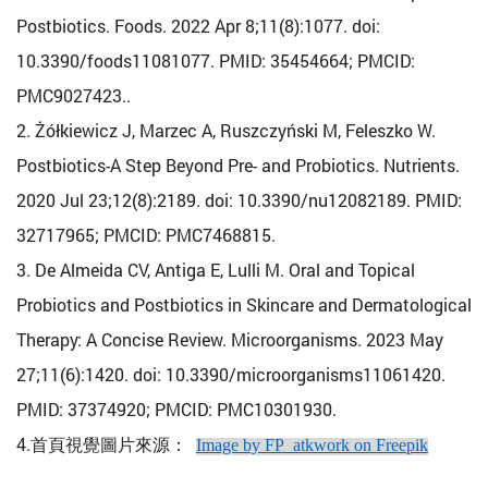
Postbiotics. Foods. 2022 Apr 8;11(8):1077. doi:
10.3390/foods11081077. PMID: 35454664; PMCID:
PMC9027423..
2. Żółkiewicz J, Marzec A, Ruszczyński M, Feleszko W.
Postbiotics-A Step Beyond Pre- and Probiotics. Nutrients.
2020 Jul 23;12(8):2189. doi: 10.3390/nu12082189. PMID:
32717965; PMCID: PMC7468815.
3. De Almeida CV, Antiga E, Lulli M. Oral and Topical
Probiotics and Postbiotics in Skincare and Dermatological
Therapy: A Concise Review. Microorganisms. 2023 May
27;11(6):1420. doi: 10.3390/microorganisms11061420.
PMID: 37374920; PMCID: PMC10301930.
4.首頁視覺圖片來源：
Image by FP_atkwork on Freepik