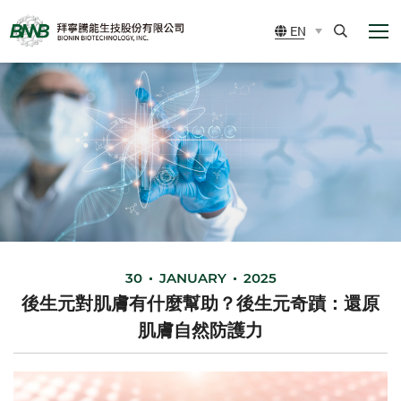
展
BIONIN
EN
開
BIOTECHNOLOGY,
選
Search
單
INC.
30
JANUARY
2025
後生元對肌膚有什麼幫助？後生元奇蹟：還原
肌膚自然防護力