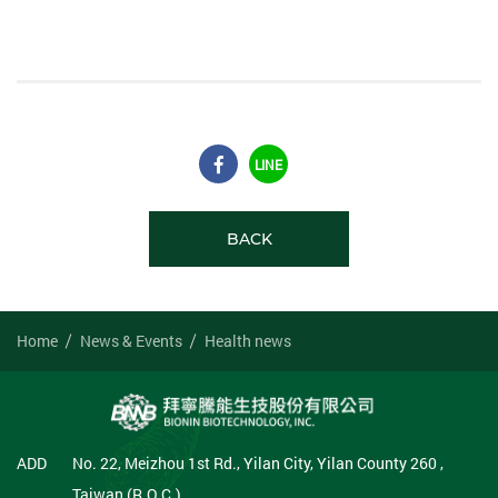
LINE
BACK
Home
News & Events
Health news
ADD
No. 22, Meizhou 1st Rd., Yilan City, Yilan County 260 ,
Taiwan (R.O.C.)