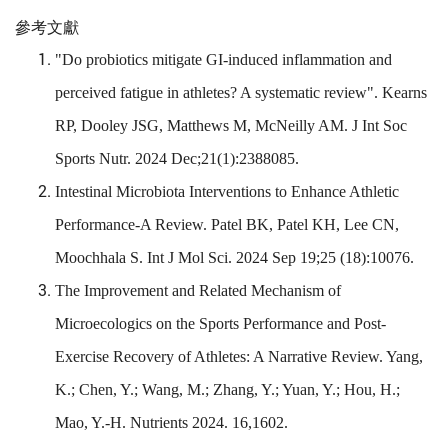
參考文獻
"Do probiotics mitigate GI-induced inflammation and
perceived fatigue in athletes? A systematic review". Kearns
RP, Dooley JSG, Matthews M, McNeilly AM. J Int Soc
Sports Nutr. 2024 Dec;21(1):2388085.
Intestinal Microbiota Interventions to Enhance Athletic
Performance-A Review. Patel BK, Patel KH, Lee CN,
Moochhala S. Int J Mol Sci. 2024 Sep 19;25 (18):10076.
The Improvement and Related Mechanism of
Microecologics on the Sports Performance and Post-
Exercise Recovery of Athletes: A Narrative Review. Yang,
K.; Chen, Y.; Wang, M.; Zhang, Y.; Yuan, Y.; Hou, H.;
Mao, Y.-H. Nutrients 2024. 16,1602.