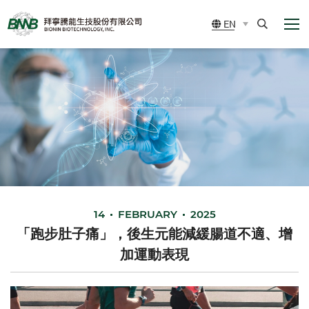
展
BIONIN
EN
開
BIOTECHNOLOGY,
選
Search
單
INC.
14
FEBRUARY
2025
「跑步肚子痛」，後生元能減緩腸道不適、增
加運動表現