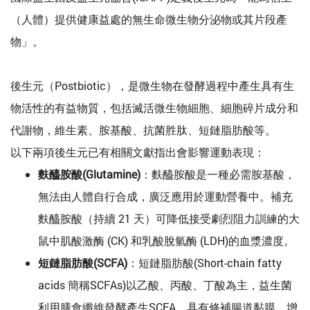
（人體）提供健康益處的無生命微生物分泌物或其片段產
物」。
後生元（Postbiotic），是微生物在發酵過程中產生具有生
物活性的有益物質，包括滅活微生物細胞、細胞碎片成分和
代謝物，維生素、胺基酸、抗菌胜肽、短鏈脂肪酸等。
以下兩項後生元已有相關文獻指出會影響運動表現：
麩醯胺酸(Glutamine)
：麩醯胺酸是一種必需胺基酸，
無法由人體自行合成，廣泛應用於運動營養中。補充
麩醯胺酸（持續 21 天）可降低接受劇烈阻力訓練的大
鼠中肌酸激酶 (CK) 和乳酸脫氫酶 (LDH)的血漿濃度。
短鏈脂肪酸(SCFA)
：短鏈脂肪酸(Short-chain fatty
acids 簡稱SCFAs)以乙酸、丙酸、丁酸為主，益生菌
利用膳食纖維發酵產生SCFA，具有修補腸道黏膜、增