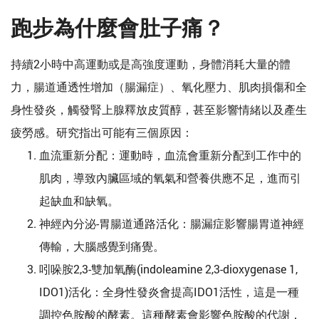
跑步為什麼會肚子痛？
持續2小時中高運動或是高強度運動，身體消耗大量的體
力，腸道通透性增加（腸漏症）、氧化壓力、肌肉損傷和全
身性發炎，觸發腎上腺釋放皮質醇，甚至影響情緒以及產生
疲勞感。研究指出可能有三個原因：
血流重新分配：運動時，血流會重新分配到工作中的
肌肉，導致內臟區域的氧氣和營養供應不足，進而引
起缺血和缺氧。
神經內分泌-胃腸道通路活化：腸漏症影響腸胃道神經
傳輸，大腦感覺到痛覺。
吲哚胺2,3-雙加氧酶(indoleamine 2,3-dioxygenase 1,
IDO1)活化：全身性發炎會提高IDO1活性，這是一種
調控色胺酸的酵素。這種酵素會影響色胺酸的代謝，